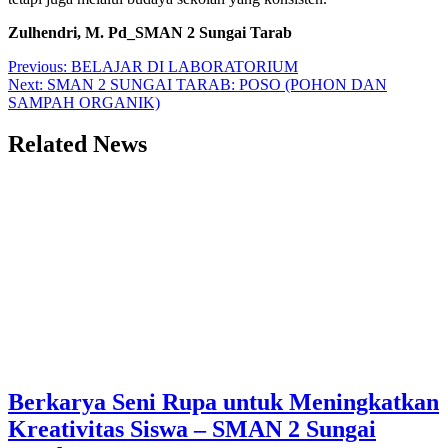
Zulhendri, M. Pd_SMAN 2 Sungai Tarab
Post
Previous:
BELAJAR DI LABORATORIUM
Next:
SMAN 2 SUNGAI TARAB: POSO (POHON DAN
navigation
SAMPAH ORGANIK)
Related News
Berkarya Seni Rupa untuk Meningkatkan
Kreativitas Siswa – SMAN 2 Sungai