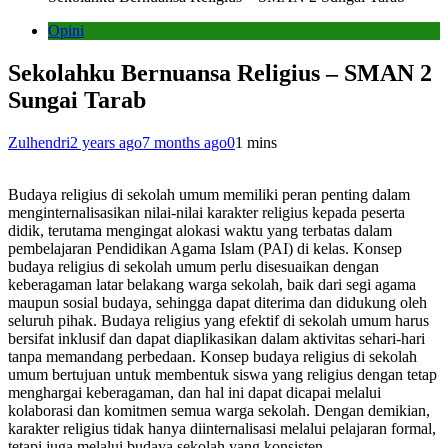
Opini
Sekolahku Bernuansa Religius – SMAN 2
Sungai Tarab
Zulhendri
2 years ago
7 months ago
0
1 mins
Budaya religius di sekolah umum memiliki peran penting dalam
menginternalisasikan nilai-nilai karakter religius kepada peserta
didik, terutama mengingat alokasi waktu yang terbatas dalam
pembelajaran Pendidikan Agama Islam (PAI) di kelas. Konsep
budaya religius di sekolah umum perlu disesuaikan dengan
keberagaman latar belakang warga sekolah, baik dari segi agama
maupun sosial budaya, sehingga dapat diterima dan didukung oleh
seluruh pihak. Budaya religius yang efektif di sekolah umum harus
bersifat inklusif dan dapat diaplikasikan dalam aktivitas sehari-hari
tanpa memandang perbedaan. Konsep budaya religius di sekolah
umum bertujuan untuk membentuk siswa yang religius dengan tetap
menghargai keberagaman, dan hal ini dapat dicapai melalui
kolaborasi dan komitmen semua warga sekolah. Dengan demikian,
karakter religius tidak hanya diinternalisasi melalui pelajaran formal,
tetapi juga melalui budaya sekolah yang konsisten.