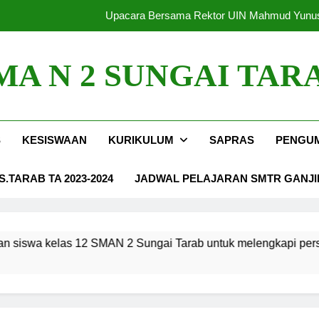
Upacara Bersama Rektor UIN Mahmud Yunus
Implementasi PBL terintegrasi ap
MA N 2 SUNGAI TAR
Ujian Praktek PJOK Siswa Kelas 
eseriusan siswa kelas 12 SMAN 2 Sungai Tarab untuk melengkapi 
S
KESISWAAN
KURIKULUM
SAPRAS
PENGU
Upacara Bersama Rektor UIN Mahmud Yunus
Implementasi PBL terintegrasi ap
.TARAB TA 2023-2024
JADWAL PELAJARAN SMTR GANJIL 
 kelas 12 SMAN 2 Sungai Tarab untuk melengkapi persyaratan