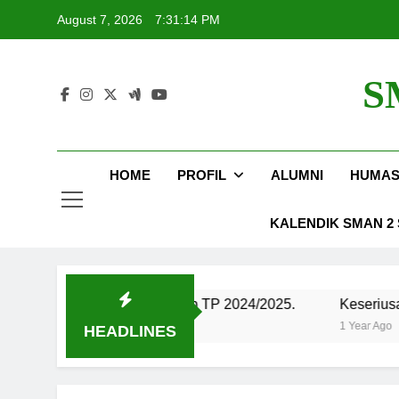
Skip
August 7, 2026
7:31:14 PM
to
content
S
K
HOME
PROFIL
ALUMNI
HUMA
KALENDIK SMAN 2 S
 SMAN 2 Sungai Tarab TP 2024/2025.
Keseriusan siswa
1 Year Ago
HEADLINES